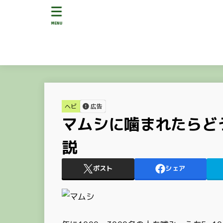
MENU
ヘビ
広告
マムシに噛まれたらど
説
ポスト
シェア