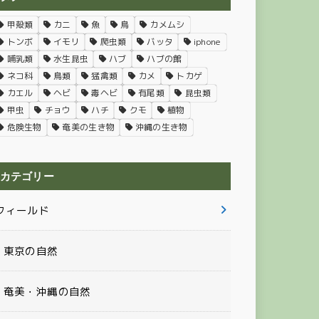
甲殻類
カニ
魚
鳥
カメムシ
トンボ
イモリ
爬虫類
バッタ
iphone
哺乳類
水生昆虫
ハブ
ハブの館
ネコ科
鳥類
猛禽類
カメ
トカゲ
カエル
ヘビ
毒ヘビ
有尾類
昆虫類
甲虫
チョウ
ハチ
クモ
植物
危険生物
奄美の生き物
沖縄の生き物
カテゴリー
フィールド
東京の自然
奄美・沖縄の自然