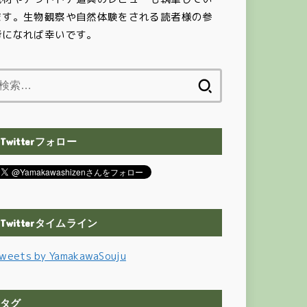
ます。生物観察や自然体験をされる読者様の参
考になれば幸いです。
検
索:
Twitterフォロー
Twitterタイムライン
weets by YamakawaSouju
タグ