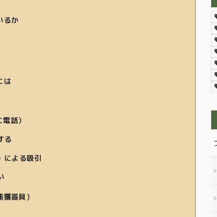
いるか
には
に電話）
する
）による吸引
い
捕獲器具）