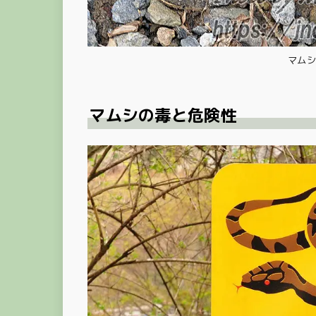
マム
マムシの毒と危険性