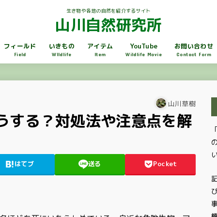
生き物や各地の自然を紹介するサイト
山川自然研究所
フィールド
いきもの
アイテム
YouTube
お問い合わせ
Field
WIldlife
Item
Wildlife Movie
Contact Form
山川草樹
うする？対処法や注意点を解
はてブ
送る
Pocket