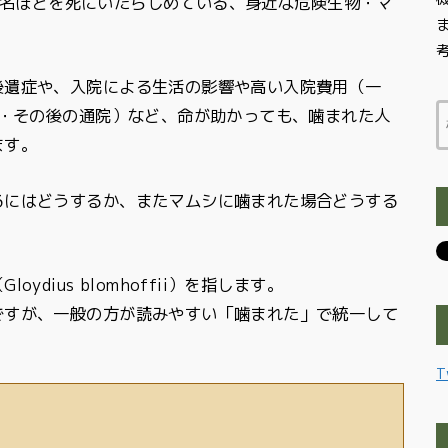
~10名ほどを死にいたらしめている、身近な危険生物・マ
後遺症や、入院による生活の影響や高い入院費用（一
円・その後の通院）など、命が助かっても、噛まれた人
ます。
るにはどうするか、またマムシに噛まれた場合どうする
dius blomhoffii）を指します。
ですが、一般の方が読みやすい「噛まれた」で統一して
T
）