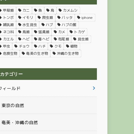
甲殻類
カニ
魚
鳥
カメムシ
トンボ
イモリ
爬虫類
バッタ
iphone
哺乳類
水生昆虫
ハブ
ハブの館
ネコ科
鳥類
猛禽類
カメ
トカゲ
カエル
ヘビ
毒ヘビ
有尾類
昆虫類
甲虫
チョウ
ハチ
クモ
植物
危険生物
奄美の生き物
沖縄の生き物
カテゴリー
フィールド
東京の自然
奄美・沖縄の自然