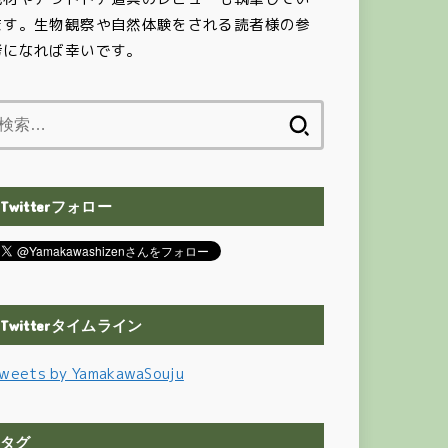
ます。生物観察や自然体験をされる読者様の参
考になれば幸いです。
検
索:
Twitterフォロー
Twitterタイムライン
weets by YamakawaSouju
タグ