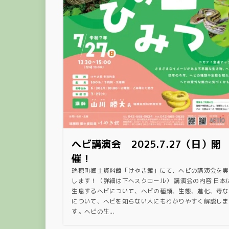
ヘビ講演会 2025.7.27（日）開
催！
瑞穂町郷土資料館「けやき館」にて、ヘビの講演会を実
します！（詳細は下へスクロール） 講演会の内容 日本
生息するヘビについて、ヘビの種類、生態、進化、毒な
について、ヘビを知らない人にもわかりやすく解説しま
す。ヘビの生...