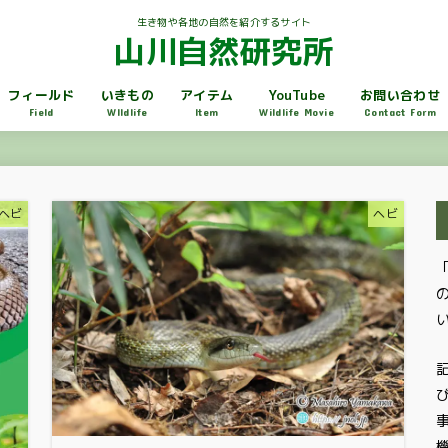
生き物や各地の自然を紹介するサイト
山川自然研究所
フィールド
いきもの
アイテム
YouTube
お問い合わせ
Field
WIldlife
Item
Wildlife Movie
Contact Form
ヘビ
ヘビ