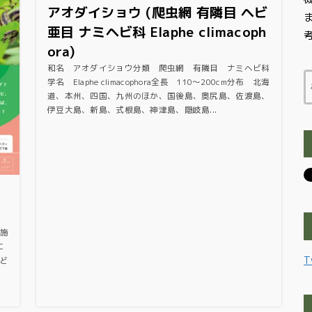
アオダイショウ (爬虫網 有隣目 ヘビ
亜目 ナミヘビ科 Elaphe climacoph
ora)
和名 アオダイショウ分類 爬虫網 有隣目 ナミヘビ科
学名 Elaphe climacophora全長 110～200cm分布 北海
道、本州、四国、九州のほか、国後島、奥尻島、佐渡島、
伊豆大島、新島、式根島、神津島、隠岐島...
施
に
T
ど