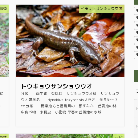
鳥類
イモリ・サンショウウオ
トウキョウサンショウウオ
に
分類 両生網 有尾目 サンショウウオ科 サンショウ
６
ウオ属学名 Hynobius tokyoensis大きさ 全長8～13
0
cm分布 関東地方と福島県の一部すみか 丘陵地の林
さ
床食べ物 小昆虫・小動物 早春の丘陵地の水域...
自然
ヘビ