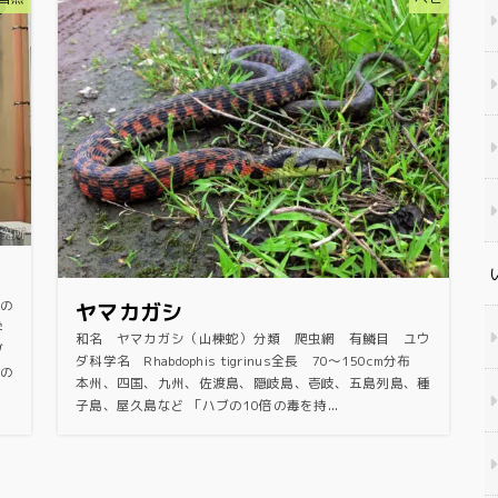
の
ヤマカガシ
学
和名 ヤマカガシ（山楝蛇）分類 爬虫網 有鱗目 ユウ
ブ
ダ科学名 Rhabdophis tigrinus全長 70～150cm分布
の
本州、四国、九州、佐渡島、隠岐島、壱岐、五島列島、種
子島、屋久島など 「ハブの10倍の毒を持...