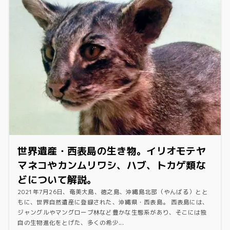
世界遺産・西表島の生き物。イリオモテヤ
マネコやカンムリワシ、ハブ、トカゲ類な
どについて解説。
2021年7月26日、奄美大島、徳之島、沖縄島北部（やんばる）とと
もに、世界自然遺産に登録された、沖縄県・西表島。 西表島には、
ジャングルやマングローブ林など豊かな生態系があり、そこには独
自の生物進化をとげた、多くの希少...