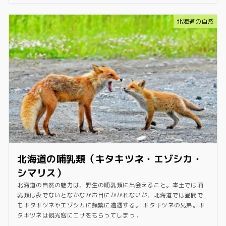
北海道の自然
北海道の哺乳類（キタキツネ・エゾシカ・
シマリス）
北海道の自然の魅力は、野生の哺乳類に出会えること。本土では哺
乳類は夜でないとなかなかお目にかかれないが、北海道では昼間で
もキタキツネやエゾシカに頻繁に遭遇する。 キタキツネの兄弟。キ
タキツネは観光客にエサをもらってしまっ...