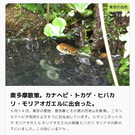
東京の自然
奥多摩散策。カナヘビ・トカゲ・ヒバカ
リ・モリアオガエルに出会った。
６月１４日、東京の奥地、奥多摩とその奥の丹波山を散策。 ニホン
カナヘビが気持ちよさそうに日光浴しています。 ヒガシニホントカ
ゲ モリアオガエル モリアオガエルの卵塊 ヒバカリ モリアオの卵の
下にいました。この池にいるアカ...