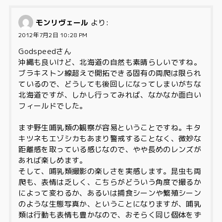
モンリヴェール
より:
2012年7月2日 10:28 PM
Godspeedさん
沖縄も良いけど、北海道の自然も素晴らしいですね。
ブラキストン線超えで開拓できる固有の両爬は限られ
ているので、どうしても後回しになってしまいがちな
北海道ですが、しかし行ってみれば、なかなか面白い
フィールドでした。
まず野生哺乳類の観察が容易ということですね。キタ
キツネもエゾシカもあまり警戒することなく、微妙な
距離感を取っている感じなので、やや長めのレンズが
あれば楽しめます。
そして、哺乳類撮影の楽しさを実感します。昆虫も両
爬も、表情は乏しく、こちらがどういう角度で撮るか
によって変わるか、あるいは捕食シーンや繁殖シーン
のような生態写真か、ということになりますが、哺乳
類は行動も表情も豊かなので、おそらく同じ個体をず