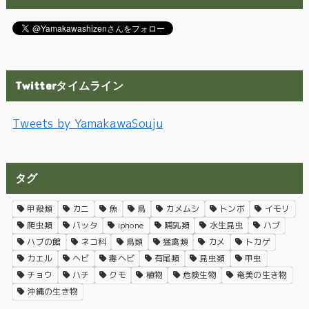
Twitterタイムライン
Tweets by YamakawaSouju
タグ
甲殻類
カニ
魚
鳥
カメムシ
トンボ
イモリ
爬虫類
バッタ
iphone
哺乳類
水生昆虫
ハブ
ハブの館
ネコ科
鳥類
猛禽類
カメ
トカゲ
カエル
ヘビ
毒ヘビ
有尾類
昆虫類
甲虫
チョウ
ハチ
クモ
植物
危険生物
奄美の生き物
沖縄の生き物