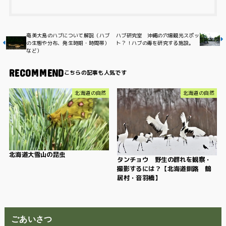
奄美大島のハブについて解説（ハブ
ハブ研究室 沖縄の穴場観光スポッ
の生態や分布、発生時期・時間帯）
ト？！ハブの毒を研究する施設。
など）
RECOMMEND
北海道の自然
北海道の自然
北海道大雪山の昆虫
タンチョウ 野生の群れを観察・
撮影するには？【北海道釧路 鶴
居村・音羽橋】
ごあいさつ