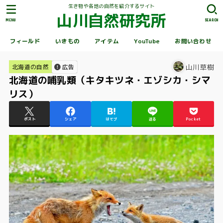
生き物や各地の自然を紹介するサイト
山川自然研究所
MENU
SEARCH
フィールド
いきもの
アイテム
YouTube
お問い合わせ
山川草樹
北海道の自然
広告
北海道の哺乳類（キタキツネ・エゾシカ・シマ
リス）
ポスト
シェア
はてブ
送る
Pocket