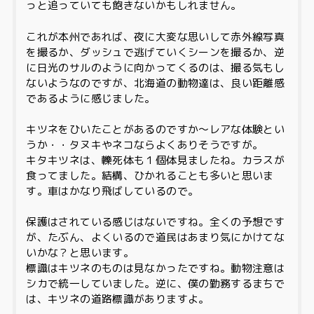
っと追っていても飽きないかもしれません。
これが本州であれば、夜に大変な思いして赤外線写真
を撮るか、ダッシュで逃げていくシーンを撮るか、逆
に日光のサルのように向かってくるのは、撮る気もし
ないようなのですが、北海道の動物達は、良い距離感
であるように感じました。
キツネをひいたことがあるのですか～レアな体験とい
うか・・タヌキやネコならよくありそうですが。
キタキツネは、轢死体も１個体見ましたね。カラスが
食ってました。結構、ひかれることも多いと思いま
す。車はかなり飛ばしているので。
保護はされている感じはないですね。全くの予想です
が、たぶん、よくいるので道民はあまり気にかけてな
いかな？と思います。
標識はキツネのものは見なかったですね。動物注意は
シカで統一していました。逆に、僕の勤務するまちで
は、キツネの道路標識がありますよ。