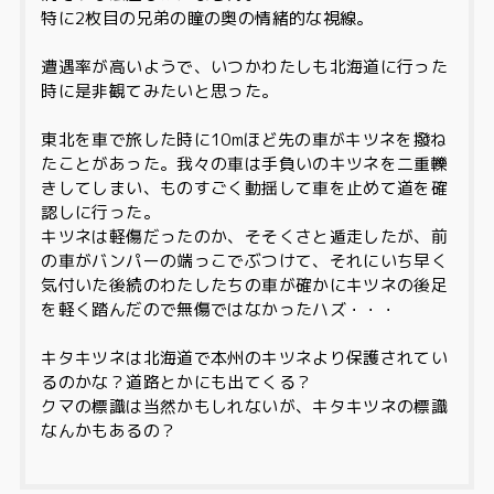
特に2枚目の兄弟の瞳の奥の情緒的な視線。
遭遇率が高いようで、いつかわたしも北海道に行った
時に是非観てみたいと思った。
東北を車で旅した時に10mほど先の車がキツネを撥ね
たことがあった。我々の車は手負いのキツネを二重轢
きしてしまい、ものすごく動揺して車を止めて道を確
認しに行った。
キツネは軽傷だったのか、そそくさと遁走したが、前
の車がバンパーの端っこでぶつけて、それにいち早く
気付いた後続のわたしたちの車が確かにキツネの後足
を軽く踏んだので無傷ではなかったハズ・・・
キタキツネは北海道で本州のキツネより保護されてい
るのかな？道路とかにも出てくる？
クマの標識は当然かもしれないが、キタキツネの標識
なんかもあるの？