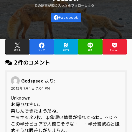
ポスト
シェア
はてブ
送る
Pocket
2件のコメント
Godspeed
より:
2012年7月1日 7:04 PM
Unknown
お帰りなさい。
楽しんできたようだね。
キタキツネ2枚、印象深い情景が撮れてるね。＾０＾
この半分ピュアで人懐こそうな・・・半分警戒心と臆
病そうな眼差しがたまらん。