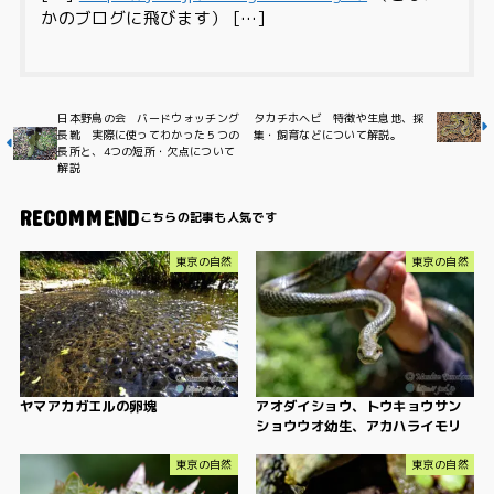
かのブログに飛びます） […]
日本野鳥の会 バードウォッチング
タカチホヘビ 特徴や生息地、採
長靴 実際に使ってわかった５つの
集・飼育などについて解説。
長所と、4つの短所・欠点について
解説
RECOMMEND
東京の自然
東京の自然
ヤマアカガエルの卵塊
アオダイショウ、トウキョウサン
ショウウオ幼生、アカハライモリ
東京の自然
東京の自然