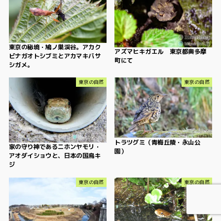
東京の秘境・鳩ノ巣渓谷。アカク
アズマヒキガエル 東京都奥多摩
ビナガオトシブミとアカマキバサ
町にて
シガメ。
東京の自然
東京の自然
トラツグミ（青梅丘陵・永山公
家の守り神であるニホンヤモリ・
園）
アオダイショウと、日本の国鳥キ
ジ
東京の自然
東京の自然