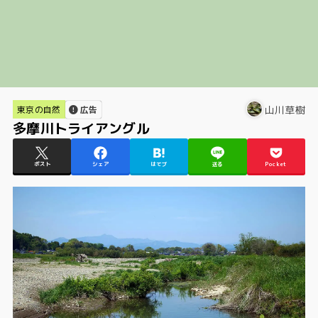
山川草樹
東京の自然
広告
多摩川トライアングル
ポスト
シェア
はてブ
送る
Pocket