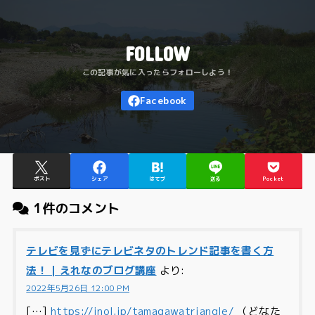
FOLLOW
ポスト
シェア
はてブ
送る
Pocket
1件のコメント
テレビを見ずにテレビネタのトレンド記事を書く方
法！ | えれなのブログ講座
より:
2022年5月26日 12:00 PM
[…]
https://jnol.jp/tamagawatriangle/
（どなた