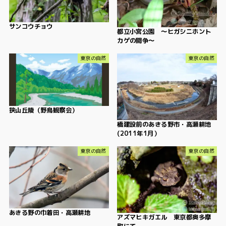
サンコウチョウ
都立小宮公園 ～ヒガシニホント
カゲの闘争～
東京の自然
東京の自然
狭山丘陵（野鳥観察会）
橋建設前のあきる野市・高瀬耕地
(2011年1月）
東京の自然
東京の自然
あきる野の巾着田・高瀬耕地
アズマヒキガエル 東京都奥多摩