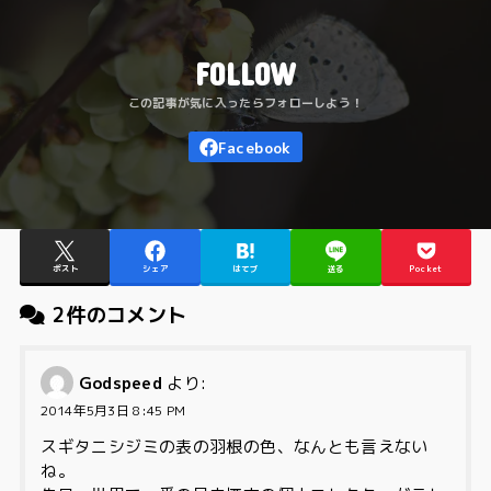
FOLLOW
ポスト
シェア
はてブ
送る
Pocket
2件のコメント
Godspeed
より:
2014年5月3日 8:45 PM
スギタニシジミの表の羽根の色、なんとも言えない
ね。