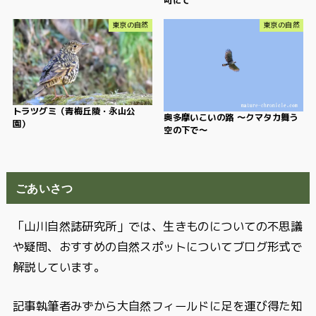
町にて
東京の自然
東京の自然
トラツグミ（青梅丘陵・永山公
奥多摩いこいの路 〜クマタカ舞う
園）
空の下で〜
ごあいさつ
「山川自然誌研究所」では、生きものについての不思議
や疑問、おすすめの自然スポットについてブログ形式で
解説しています。
記事執筆者みずから大自然フィールドに足を運び得た知