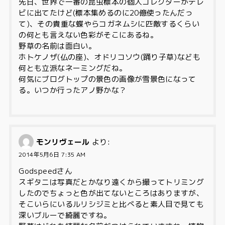
先日、世界で一番の昆虫標本の個人コレクターがテレ
ビに出てたけど(標本集めるのに20億使ったんだっ
て)、その貴重な蝶やらコガネムシに匹敵するくらい
の何とも言えない色彩がそこにあるね。
野草の名前は面白い。
ホトケノザ(仏の座)、オドリコソウ(踊り子草)なども
何とも立派なネーミングだね。
何気にブログトップの景色の画像が雪景色になって
る。いつか行ったアノ野かな？
モンリヴェール
より:
2014年5月6日 7:35 AM
Godspeedさん
スギタニは写真だとかなり遠くから撮ってトリミング
したのでちょっと色が出てないところはありますが、
そこいらにいるルリシジミと比べると素人目で見ても
深いブルーで綺麗ですね。