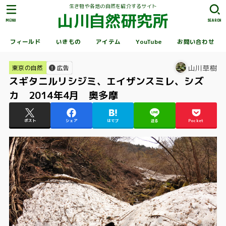
生き物や各地の自然を紹介するサイト
山川自然研究所
MENU
SEARCH
フィールド
いきもの
アイテム
YouTube
お問い合わせ
山川草樹
東京の自然
広告
スギタニルリシジミ、エイザンスミレ、シズ
カ 2014年4月 奥多摩
ポスト
シェア
はてブ
送る
Pocket