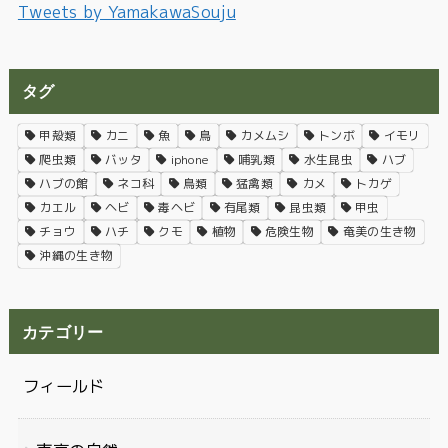
Tweets by YamakawaSouju
タグ
甲殻類
カニ
魚
鳥
カメムシ
トンボ
イモリ
爬虫類
バッタ
iphone
哺乳類
水生昆虫
ハブ
ハブの館
ネコ科
鳥類
猛禽類
カメ
トカゲ
カエル
ヘビ
毒ヘビ
有尾類
昆虫類
甲虫
チョウ
ハチ
クモ
植物
危険生物
奄美の生き物
沖縄の生き物
カテゴリー
フィールド