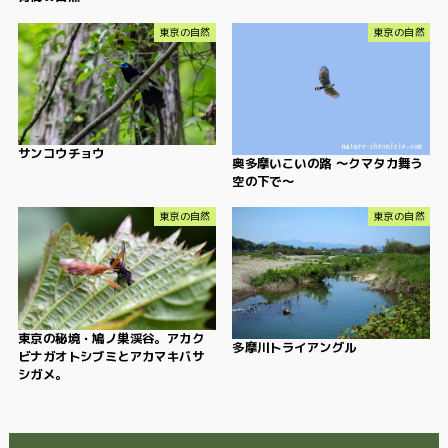
東京の自然
東京の自然
サンコウチョウ
奥多摩いこいの路 〜クマタカ舞う
空の下で〜
東京の自然
東京の自然
東京の秘境・鳩ノ巣渓谷。アカク
多摩川トライアングル
ビナガオトシブミとアカマキバサ
シガメ。