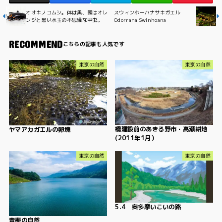
オオキノコムシ。体は黒、頭はオレ
スウィンホーハナサキガエル
ンジと黒い水玉の不思議な甲虫。
Odorrana Swinhoana
RECOMMEND
東京の自然
東京の自然
橋建設前のあきる野市・高瀬耕地
ヤマアカガエルの卵塊
(2011年1月）
東京の自然
東京の自然
5.4 奥多摩いこいの路
青梅の自然