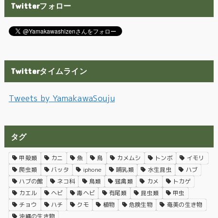
Twitterフォロー
Twitterタイムライン
Tweets by YamakawaSouju
タグ
甲殻類
カニ
魚
鳥
カメムシ
トンボ
イモリ
爬虫類
バッタ
iphone
哺乳類
水生昆虫
ハブ
ハブの館
ネコ科
鳥類
猛禽類
カメ
トカゲ
カエル
ヘビ
毒ヘビ
有尾類
昆虫類
甲虫
チョウ
ハチ
クモ
植物
危険生物
奄美の生き物
沖縄の生き物