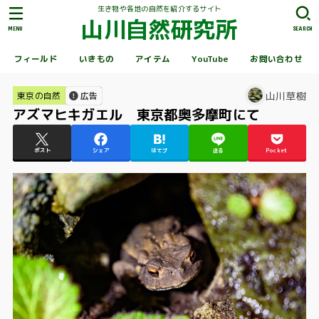
生き物や各地の自然を紹介するサイト
山川自然研究所
MENU
SEARCH
フィールド
いきもの
アイテム
YouTube
お問い合わせ
山川草樹
東京の自然
広告
アズマヒキガエル 東京都奥多摩町にて
ポスト
シェア
はてブ
送る
Pocket