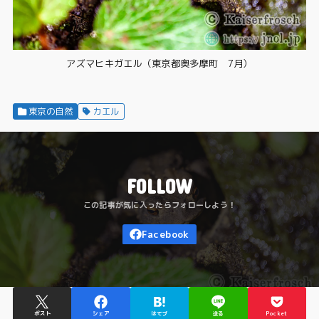
アズマヒキガエル（東京都奥多摩町 7月）
東京の自然
カエル
FOLLOW
ポスト
シェア
はてブ
送る
Pocket